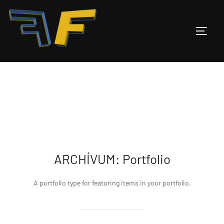
TOGGL
Skip
to
content
ARCHÍVUM:
Portfolio
A portfolio type for featuring items in your portfolio.