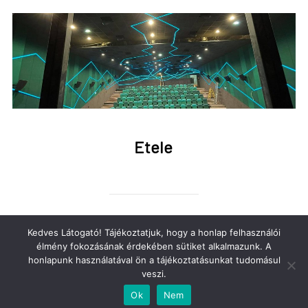
Etele
Kedves Látogató! Tájékoztatjuk, hogy a honlap felhasználói
élmény fokozásának érdekében sütiket alkalmazunk. A
honlapunk használatával ön a tájékoztatásunkat tudomásul
veszi.
Adatkezelési tájékoztató
Ok
Nem
Copyright © 2026 FormaFény Kft.
Adatkezelési tájékoztató