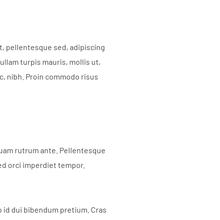
et, pellentesque sed, adipiscing
llam turpis mauris, mollis ut,
ec, nibh. Proin commodo risus
iquam rutrum ante. Pellentesque
ed orci imperdiet tempor.
o id dui bibendum pretium. Cras