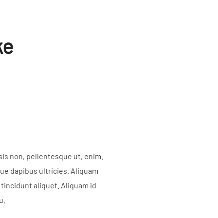
ke
sis non, pellentesque ut, enim.
que dapibus ultricies. Aliquam
 tincidunt aliquet. Aliquam id
u.