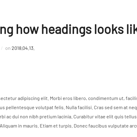
ng how headings looks li
Posted
on
2018.04.13.
on
ctetur adipiscing elit. Morbi eros libero, condimentum ut, facili
us pellentesque volutpat felis. Nulla facilisi. Cras sed sem at ne
 ac dui non nibh pretium lacinia. Curabitur vitae elit quis tellus
. Aliquam in mauris. Etiam et turpis. Donec faucibus vulputate arc