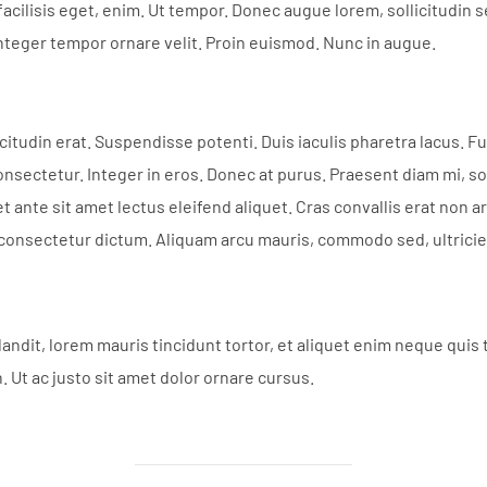
acilisis eget, enim. Ut tempor. Donec augue lorem, sollicitudin se
nteger tempor ornare velit. Proin euismod. Nunc in augue.
llicitudin erat. Suspendisse potenti. Duis iaculis pharetra lacus. 
onsectetur. Integer in eros. Donec at purus. Praesent diam mi, sol
t ante sit amet lectus eleifend aliquet. Cras convallis erat non 
onsectetur dictum. Aliquam arcu mauris, commodo sed, ultricies 
 blandit, lorem mauris tincidunt tortor, et aliquet enim neque qui
h. Ut ac justo sit amet dolor ornare cursus.