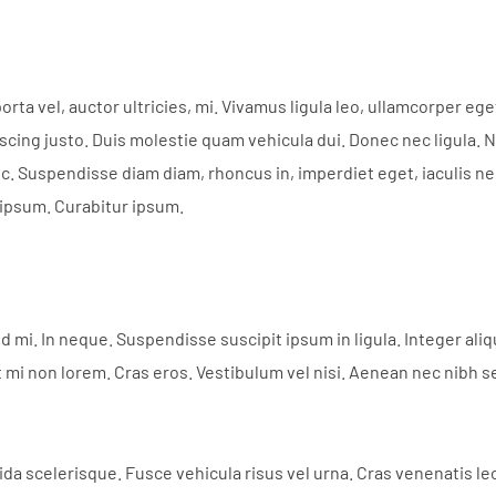
orta vel, auctor ultricies, mi. Vivamus ligula leo, ullamcorper eg
scing justo. Duis molestie quam vehicula dui. Donec nec ligula. Nu
c. Suspendisse diam diam, rhoncus in, imperdiet eget, iaculis n
 ipsum. Curabitur ipsum.
d mi. In neque. Suspendisse suscipit ipsum in ligula. Integer al
t mi non lorem. Cras eros. Vestibulum vel nisi. Aenean nec nibh s
da scelerisque. Fusce vehicula risus vel urna. Cras venenatis le